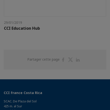
29/01/2019
CCI Education Hub
Partager
Partager
Partager
Partager cette page
sur
sur
sur
Facebook
Twitter
Linkedin
CCI France Costa Rica
SCAC. De Plaza del Sol
425 m. al Sur