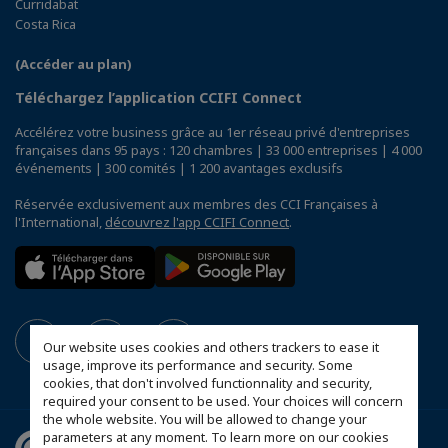
Curridabat
Costa Rica
(Accéder au plan)
Téléchargez l’application CCIFI Connect
Accélérez votre business grâce au 1er réseau privé d'entreprises
françaises dans 95 pays : 120 chambres | 33 000 entreprises | 4 000
événements | 300 comités | 1 200 avantages exclusifs
Réservée exclusivement aux membres des CCI Françaises à
l'International,
découvrez l'app CCIFI Connect
.
Our website uses cookies and others trackers to ease it
usage, improve its performance and security. Some
cookies, that don't involved functionnality and security,
required your consent to be used. Your choices will concern
the whole website. You will be allowed to change your
parameters at any moment. To learn more on our cookies