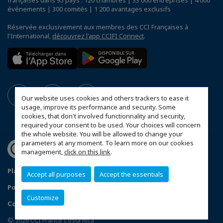
françaises dans 95 pays : 120 chambres | 33 000 entreprises | 4 000
événements | 300 comités | 1 200 avantages exclusifs
Réservée exclusivement aux membres des CCI Françaises à
l'International,
découvrez l'app CCIFI Connect
.
Our website uses cookies and others trackers to ease it
usage, improve its performance and security. Some
cookies, that don't involved functionnality and security,
required your consent to be used. Your choices will concern
the whole website. You will be allowed to change your
parameters at any moment. To learn more on our cookies
management,
click on this link
.
Plan du site
Mentions légales
Accept all purposes
Accept the essentials
Politique de confidentialité
Customize
Configurer vos préférences cookies
© 2026 CCI France Costa Rica