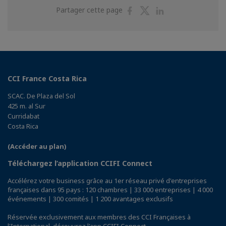
Partager
Partager
Partager
Partager cette page
sur
sur
sur
Facebook
Twitter
Linkedin
CCI France Costa Rica
SCAC. De Plaza del Sol
425 m. al Sur
Curridabat
Costa Rica
(Accéder au plan)
Téléchargez l’application CCIFI Connect
Accélérez votre business grâce au 1er réseau privé d'entreprises
françaises dans 95 pays : 120 chambres | 33 000 entreprises | 4 000
événements | 300 comités | 1 200 avantages exclusifs
Réservée exclusivement aux membres des CCI Françaises à
l'International,
découvrez l'app CCIFI Connect
.