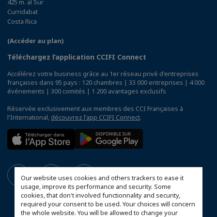
425 m. al Sur
Curridabat
Costa Rica
(Accéder au plan)
Téléchargez l’application CCIFI Connect
Accélérez votre business grâce au 1er réseau privé d'entreprises
françaises dans 95 pays : 120 chambres | 33 000 entreprises | 4 000
événements | 300 comités | 1 200 avantages exclusifs
Réservée exclusivement aux membres des CCI Françaises à
l'International,
découvrez l'app CCIFI Connect
.
Our website uses cookies and others trackers to ease it
usage, improve its performance and security. Some
cookies, that don't involved functionnality and security,
required your consent to be used. Your choices will concern
the whole website. You will be allowed to change your