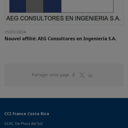
15/07/2024
Nouvel affilié: AEG Consultores en Ingeniería S.A.
Partager
Partager
Partager
Partager cette page
sur
sur
sur
Facebook
Twitter
Linkedin
CCI France Costa Rica
SCAC. De Plaza del Sol