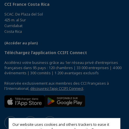
CCI France Costa Rica
SCAC. De Plaza del Sol
425 m. al Sur
Curridabat
Costa Rica
(Accéder au plan)
Téléchargez l’application CCIFI Connect
Accélérez votre business grâce au 1er réseau privé d'entreprises
françaises dans 95 pays : 120 chambres | 33 000 entreprises | 4 000
événements | 300 comités | 1 200 avantages exclusifs
Réservée exclusivement aux membres des CCI Françaises à
l'International,
découvrez l'app CCIFI Connect
.
Our website uses cookies and others trackers to ease it