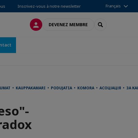
Français
ous
Inscrivez-vous à notre newsletter
CONNEXION
RECHERCHER
DEVENEZ MEMBRE
ntact
T • KAUPPAKAMARI • PODUJATIA • KOMORA • АСОЦІАЦІЯ • ЗА КАМА
eso"-
radox