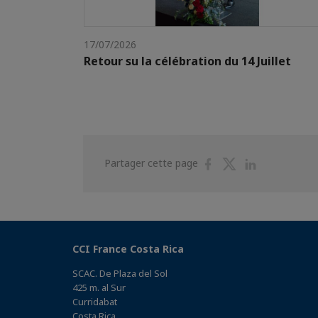
17/07/2026
Retour su la célébration du 14 Juillet
Partager
Partager
Partager
Partager cette page
sur
sur
sur
Facebook
Twitter
Linkedin
CCI France Costa Rica
SCAC. De Plaza del Sol
425 m. al Sur
Curridabat
Costa Rica