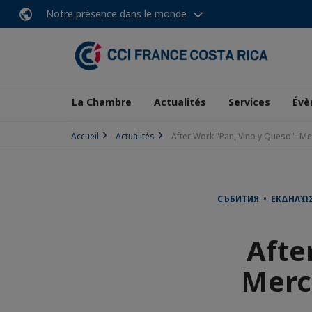
Notre présence dans le monde
La Chambre
Actualités
Services
Évè
Accueil
Actualités
After Work "Pan, Vino y Queso"- Me
СЪБИТИЯ • ΕΚΔΗΛΏΣ
Afte
Merc